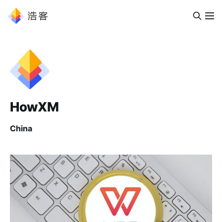
HowXM
China