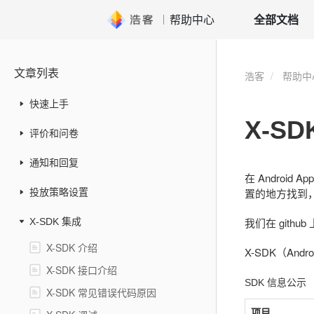
帮助中心
全部文档
文章列表
浩客
帮助中
快速上手
X-SD
评价和问卷
通知和回复
在 Androi
置的地方找到，
投放策略设置
我们在 githu
X-SDK 集成
X-SDK 介绍
X-SDK（And
X-SDK 接口介绍
SDK 信息公示
X-SDK 常见错误代码原因
项目