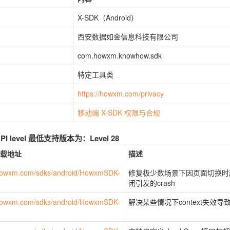
X-SDK（Android）
西安数据如金信息科技有限公司
com.howxm.knowhow.sdk
特定工具类
https://howxm.com/privacy
移动端 X-SDK 权限与合规
PI level 最低支持版本为：Level 28
下载地址
描述
c.howxm.com/sdks/android/HowxmSDK-
修复极少数场景下因页面切换时
闭引发的crash
c.howxm.com/sdks/android/HowxmSDK-
解决某些情况下context失效