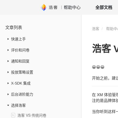
帮助中心
全部文档
文章列表
浩客
帮助中
快速上手
浩客 
评价和问卷
通知和回复
😀😀😀
投放策略设置
开始之前，建
X-SDK 集成
在 XM 体验
后台进阶能力
注的是品牌体验
选择浩客
当你听到这样
浩客 VS 传统问卷