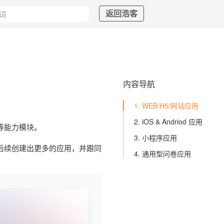
返回浩客
内容导航
1. WEB/H5/网站应用
2. iOS & Andriod 应用
等能力模块。
3. 小程序应用
后续创建出更多的应用，并跟同
4. 通用型问卷应用