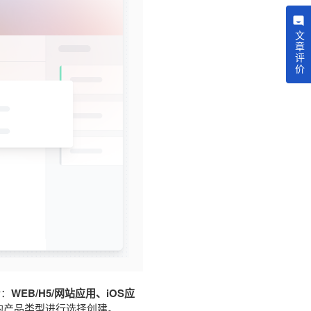
文章评价
括：
WEB/H5/网站应用、iOS应
的产品类型进行选择创建。